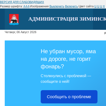
ВЕРСИЯ ДЛЯ СЛАБОВИДЯЩИХ
Размер шрифта:
A
A
A
Изображения
Выключить
Включить
Цвет сайта
Ц
Ц
Ц
Х
АДМИНИСТРАЦИЯ ЗИМИНСК
Четверг, 06 Август 2026
Р
Не убран мусор, яма
на дороге, не горит
фонарь?
Столкнулись с проблемой —
сообщите о ней!
Сообщить о проблеме