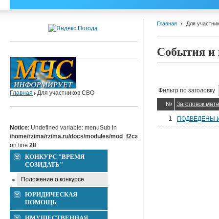
Главная
Для участни
События и 
Фильтр по заголовку
Главная
Для участников СВО
№
Заголовок мат
1
ПОДВЕДЕНЫ ИТ
Notice
: Undefined variable: menuSub in
/home/rzima/rzima.ru/docs/modules/mod_f2caccordion/tmpl/default.php
on line
28
КОНКУРС "ВРЕМЯ
СОЗИДАТЬ"
Положение о конкурсе
ЮРИДИЧЕСКАЯ
ПОМОЩЬ
ИМУЩЕСТВЕННАЯ