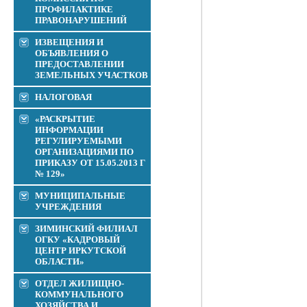
ПРОФИЛАКТИКЕ
ПРАВОНАРУШЕНИЙ
ИЗВЕЩЕНИЯ И
ОБЪЯВЛЕНИЯ О
ПРЕДОСТАВЛЕНИИ
ЗЕМЕЛЬНЫХ УЧАСТКОВ
НАЛОГОВАЯ
«РАСКРЫТИЕ
ИНФОРМАЦИИ
РЕГУЛИРУЕМЫМИ
ОРГАНИЗАЦИЯМИ ПО
ПРИКАЗУ ОТ 15.05.2013 Г
№ 129»
МУНИЦИПАЛЬНЫЕ
УЧРЕЖДЕНИЯ
ЗИМИНСКИЙ ФИЛИАЛ
ОГКУ «КАДРОВЫЙ
ЦЕНТР ИРКУТСКОЙ
ОБЛАСТИ»
ОТДЕЛ ЖИЛИЩНО-
КОММУНАЛЬНОГО
ХОЗЯЙСТВА И