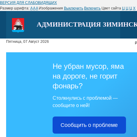
ВЕРСИЯ ДЛЯ СЛАБОВИДЯЩИХ
Размер шрифта:
A
A
A
Изображения
Выключить
Включить
Цвет сайта
Ц
Ц
Ц
Х
АДМИНИСТРАЦИЯ ЗИМИНСК
Пятница, 07 Август 2026
Р
Не убран мусор, яма
на дороге, не горит
фонарь?
Столкнулись с проблемой —
сообщите о ней!
Сообщить о проблеме