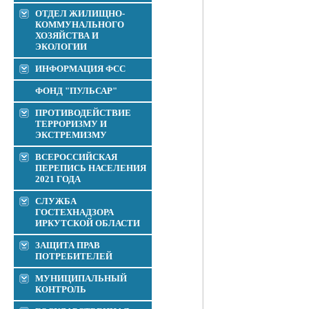
ОТДЕЛ ЖИЛИЩНО-
КОММУНАЛЬНОГО
ХОЗЯЙСТВА И
ЭКОЛОГИИ
ИНФОРМАЦИЯ ФСС
ФОНД "ПУЛЬСАР"
ПРОТИВОДЕЙСТВИЕ
ТЕРРОРИЗМУ И
ЭКСТРЕМИЗМУ
ВСЕРОССИЙСКАЯ
ПЕРЕПИСЬ НАСЕЛЕНИЯ
2021 ГОДА
СЛУЖБА
ГОСТЕХНАДЗОРА
ИРКУТСКОЙ ОБЛАСТИ
ЗАЩИТА ПРАВ
ПОТРЕБИТЕЛЕЙ
МУНИЦИПАЛЬНЫЙ
КОНТРОЛЬ