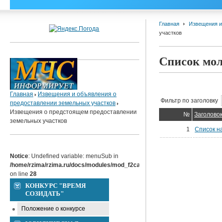
Главная
Извещения и
участков
Список мол
Главная
Извещения и объявления о
Фильтр по заголовку
предоставлении земельных участков
Извещения о предстоящем предоставлении
№
Заголово
земельных участков
1
Список на
Notice
: Undefined variable: menuSub in
/home/rzima/rzima.ru/docs/modules/mod_f2caccordion/tmpl/default.php
on line
28
КОНКУРС "ВРЕМЯ
СОЗИДАТЬ"
Положение о конкурсе