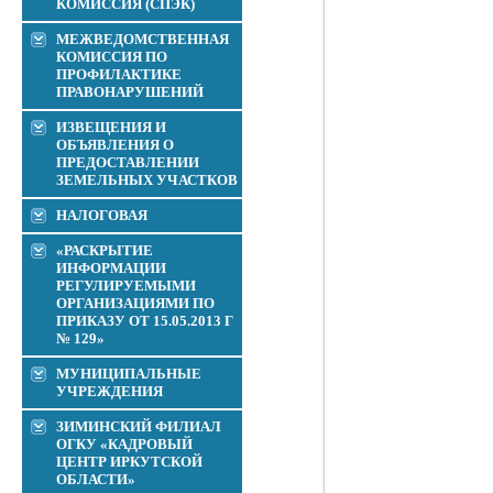
КОМИССИЯ (СПЭК)
МЕЖВЕДОМСТВЕННАЯ
КОМИССИЯ ПО
ПРОФИЛАКТИКЕ
ПРАВОНАРУШЕНИЙ
ИЗВЕЩЕНИЯ И
ОБЪЯВЛЕНИЯ О
ПРЕДОСТАВЛЕНИИ
ЗЕМЕЛЬНЫХ УЧАСТКОВ
НАЛОГОВАЯ
«РАСКРЫТИЕ
ИНФОРМАЦИИ
РЕГУЛИРУЕМЫМИ
ОРГАНИЗАЦИЯМИ ПО
ПРИКАЗУ ОТ 15.05.2013 Г
№ 129»
МУНИЦИПАЛЬНЫЕ
УЧРЕЖДЕНИЯ
ЗИМИНСКИЙ ФИЛИАЛ
ОГКУ «КАДРОВЫЙ
ЦЕНТР ИРКУТСКОЙ
ОБЛАСТИ»